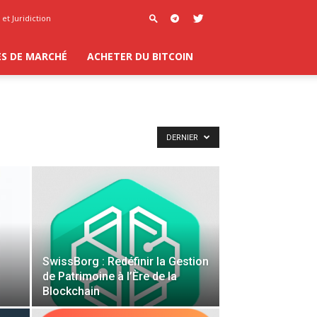
et Juridiction
ES DE MARCHÉ
ACHETER DU BITCOIN
DERNIER
SwissBorg : Redéfinir la Gestion
de Patrimoine à l’Ère de la
Blockchain