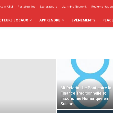
tcoin ATM
Portefeuilles
Explorateurs
Lightning Network
Règlementation 
CTEURS LOCAUX
APPRENDRE
EVÉNEMENTS
PLAC
Mt Pelerin : Le Pont entre la
Finance Traditionnelle et
l’Économie Numérique en
Suisse