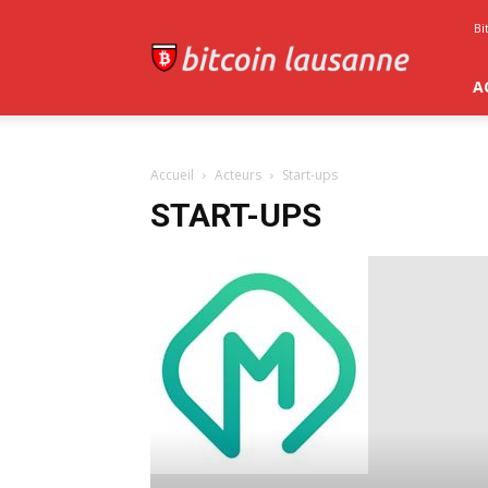
Bitcoin
Bi
Lausanne
A
Accueil
Acteurs
Start-ups
START-UPS