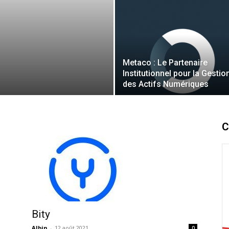
Metaco : Le Partenaire
Institutionnel pour la Gestio
des Actifs Numériques
C
Bity
Albin
-
12 août 2021
0