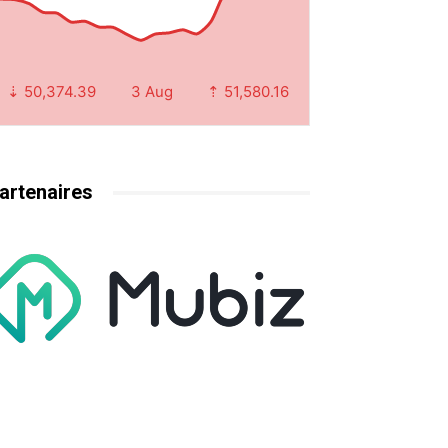
⇣ 50,374.39
3 Aug
⇡ 51,580.16
artenaires