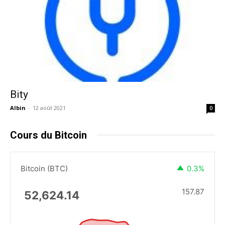
Bity
Albin
-
12 août 2021
0
Cours du Bitcoin
Bitcoin (BTC)
0.3%
157.87
52,624.14