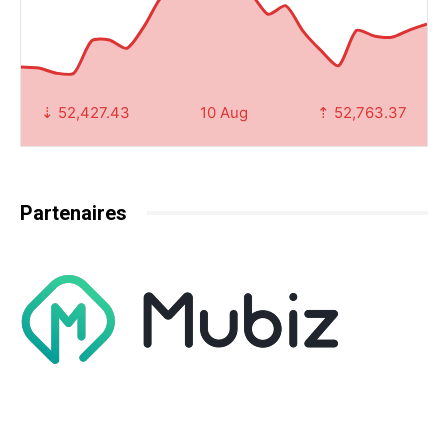
⇣ 52,427.43
10 Aug
⇡ 52,763.37
Partenaires