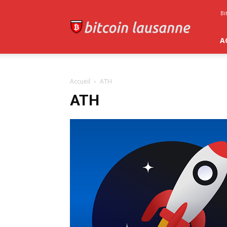
Bitcoin
Bi
Lausanne
A
Accueil
ATH
ATH