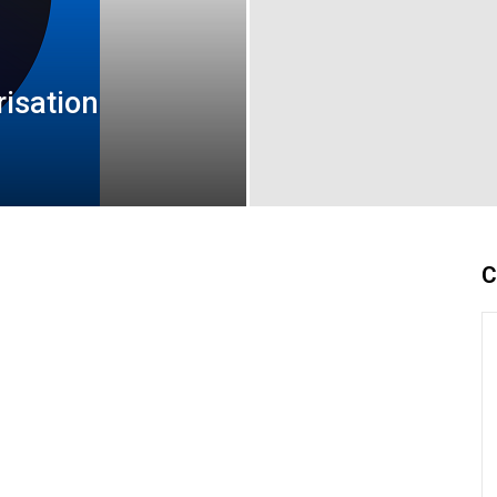
risation
C