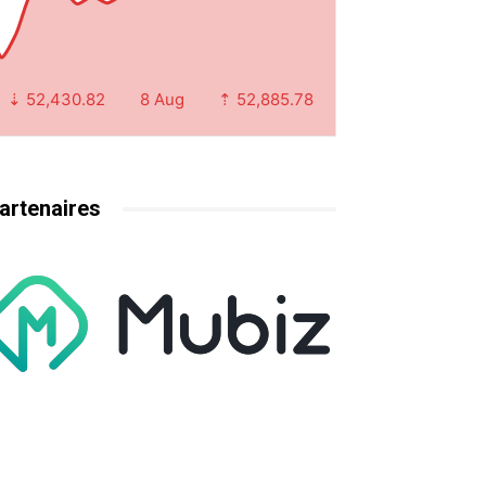
⇣ 52,430.82
8 Aug
⇡ 52,885.78
artenaires